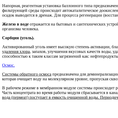
Напорная, реагентная установка баллонного типа предназначен
фильтрующей среды происходит автокаталитическое доокислени
осадок выводится в дренаж. Для процесса регенерации (восста
Железо в воде
отражается на бытовых и сантехнических устро
организма человека.
Сорбция (уголь).
Активированный уголь имеет высокую степень активации, бла
удаления хлора
, запахов, улучшения вкусовых качеств воды, 
способностью к таким классам загрязнений как: нефтепродукт
Осмос.
Системы обратного осмоса
предназначена для деминерализаци
которая очищает воду на молекулярном уровне, пропуская скво
В рабочем режиме в мембранном модуле системы происходит р
Часть концентрата во время работы модуля сбрасывается в кана
вода
(пермеат) поступает в емкость очищенной воды. Периоди