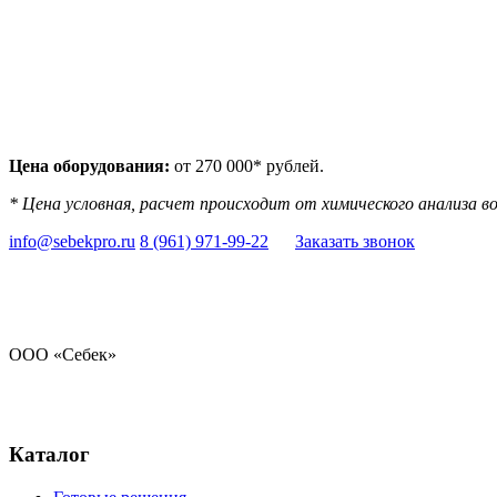
Цена оборудования:
от 270 000* рублей.
* Цена условная, расчет происходит от химического анализа в
info@sebekpro.ru
8 (961)
971-99-22
Заказать звонок
ООО «Себек»
Стандарт чистоты
природной воды
Каталог