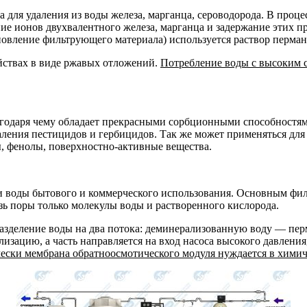
а для удаления из воды железа, марганца, сероводорода. В про
е ионов двухвалентного железа, марганца и задержание этих пр
новление фильтрующего материала) используется раствор перманг
йствах в виде ржавых отложений.
Потребление воды с высоким 
годаря чему обладает прекрасными сорбционными способностям
удаления пестицидов и гербицидов. Так же может применяться дл
ы, фенолы, поверхностно-активные вещества.
и воды бытового и коммерческого использования. Основным фи
зь поры только молекулы воды и растворенного кислорода.
азделение воды на два потока: деминерализованную воду — пе
лизацию, а часть направляется на вход насоса высокого давлени
чески мембрана обратноосмотического модуля нуждается в хими