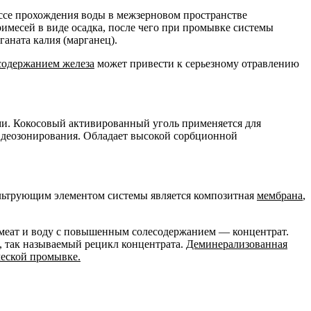
цессе прохождения воды в межзерновом пространстве
имесей в виде осадка, после чего при промывке системы
аната калия (марганец).
содержанием железа
может привести к серьезному отравлению
и. Кокосовый активированный уголь применяется для
я деозонирования. Обладает высокой сорбционной
льтрующим элементом системы является композитная
мембрана
,
рмеат и воду с повышенным солесодержанием — концентрат.
я, так называемый рецикл концентрата.
Деминерализованная
ческой промывке.