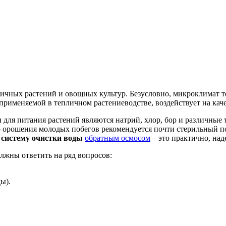
ичных растений и овощных культур. Безусловно, микроклимат 
 применяемой в тепличном растениеводстве, воздействует на ка
ы
для питания растений являются натрий, хлор, бор и различные
го орошения молодых побегов рекомендуется почти стерильный 
ю
систему очистки воды
обратным осмосом
– это практично, над
лжны ответить на ряд вопросов:
ы).