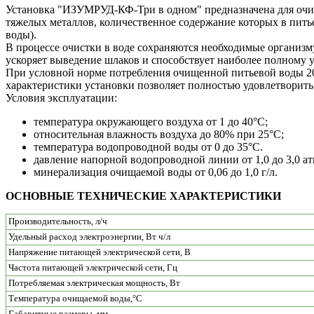
Установка "ИЗУМРУД-КФ-Три в одном" предназначена для очис
тяжелых металлов, количественное содержание которых в питье
воды).
В процессе очистки в воде сохраняются необходимые организму
ускоряет выведение шлаков и способствует наиболее полному 
При условной норме потребления очищенной питьевой воды 20 
характеристики установки позволяет полностью удовлетворить 
Условия эксплуатации:
температура окружающего воздуха от 1 до 40°С;
относительная влажность воздуха до 80% при 25°С;
температура водопроводной воды от 0 до 35°С.
давление напорной водопроводной линии от 1,0 до 3,0 ат
минерализация очищаемой воды от 0,06 до 1,0 г/л.
ОСНОВНЫЕ ТЕХНИЧЕСКИЕ ХАРАКТЕРИСТИКИ
Производительность, л/ч
Удельный расход электроэнергии, Вт ч/л
Напряжение питающей электрической сети, В
Частота питающей электрической сети, Гц
Потребляемая электрическая мощность, Вт
Температура очищаемой воды,°С
Габаритные размеры, мм