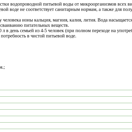
тки водопроводной питьевой воды от микроорганизмов всех ви
вой воде не соответствует санитарным нормам, а также для пол
 человека ионы кальция, магния, калия, лития. Вода насыщается
усваиванию питательных веществ.
л в день семьей из 4-5 человек (при полном переходе на упот
потребность в чистой питьевой воде.
м.;