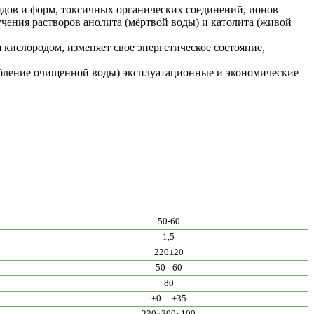
дов и форм, токсичных органических соединений, ионов
учения растворов анолита (мёртвой воды) и католита (живой
 кислородом, изменяет свое энергетическое состояние,
ребление очищенной воды) эксплуатационные и экономические
50-60
1,5
220±20
50 - 60
80
+0 ... +35
230x300x100