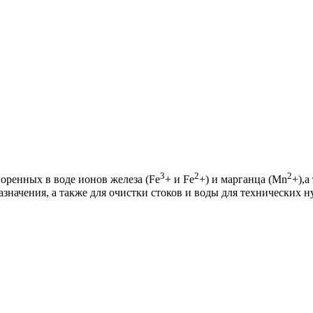
3
2
2
оренных в воде ионов железа (Fe
+ и Fe
+) и марганца (Mn
+),а
значения, а также для очистки стоков и воды для технических н