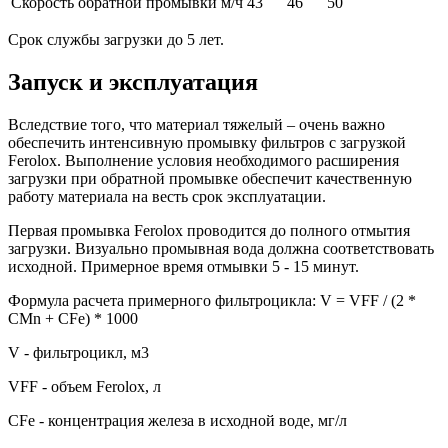
Скорость обратной промывки м/ч
43
46
50
Срок службы загрузки до 5 лет.
Запуск и эксплуатация
Вследствие того, что материал тяжелый – очень важно
обеспечить интенсивную промывку фильтров с загрузкой
Ferolоx. Выполнение условия необходимого расширения
загрузки при обратной промывке обеспечит качественную
работу материала на весть срок эксплуатации.
Первая промывка Ferolоx проводится до полного отмытия
загрузки. Визуально промывная вода должна соответствовать
исходной. Примерное время отмывки 5 - 15 минут.
Формула расчета примерного фильтроцикла: V = VFF / (2 *
СMn + СFe) * 1000
V - фильтроцикл, м3
VFF - объем Ferolox, л
СFe - концентрация железа в исходной воде, мг/л