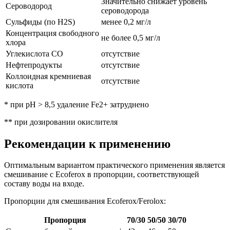
Значительно снижает уровень
Сероводород
сероводорода
Сульфиды (по H2S)
менее 0,2 мг/л
Концентрация свободного
не более 0,5 мг/л
хлора
Углекислота CO
отсутствие
Нефтепродукты
отсутствие
Коллоидная кремниевая
отсутствие
кислота
* при pH > 8,5 удаление Fe2+ затруднено
** при дозировании окислителя
Рекомендации к применению
Оптимальным вариантом практического применения является
смешивание с Ecoferox в пропорции, соответствующей
составу воды на входе.
Пропорции для смешивания Ecoferox/Ferolox:
Пропорция
70/30
50/50
30/70