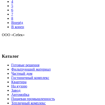
4
5
6
7
8
Вперёд
В конец
ООО «Себек»
Стандарт чистоты
природной воды
Каталог
Готовые решения
Фильтрующий материал
Частный дом
Гостиничный комплекс
Квартира
На кухню
Завод
Автомойка
Пищевая промышленность
Тепличный комплекс