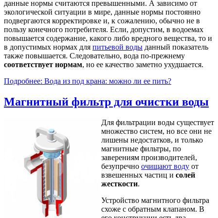
данные нормы считаются превышенными. А зависимо от
экологической ситуации в мире, данные нормы постоянно
подвергаются корректировке и, к сожалению, обычно не в
пользу конечного потребителя. Если, допустим, в водоемах
повышается содержание, какого либо вредного вещества, то и
в допустимых нормах для
питьевой воды
данный показатель
также повышается. Следовательно, вода по-прежнему
соответствует нормам
, но ее качество заметно ухудшается.
Подробнее: Вода из под крана: можно ли ее пить?
Магнитный фильтр для очистки воды
Для фильтрации воды существует
множество систем, но все они не
лишены недостатков, и только
магнитные фильтры, по
заверениям производителей,
безупречно
очищают воду
от
взвешенных частиц и
солей
жесткости
.
Устройство магнитного фильтра
схоже с обратным клапаном. В
его конструкции есть два