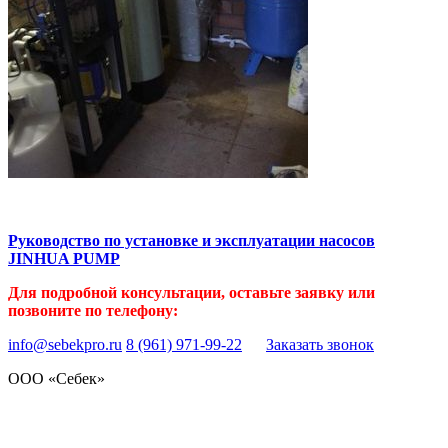
Руководство по установке и эксплуатации насосов
JINHUA PUMP
Для подробной консультации, оставьте заявку или
позвоните по телефону:
info@sebekpro.ru
8 (961)
971-99-22
Заказать звонок
ООО «Себек»
Стандарт чистоты
природной воды