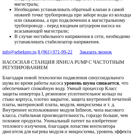
магистраль;
Необходимо устанавливать обратный клапан в самой
нижней точке трубопровода при заборе воды из колодца
или скважины, а при подключении к магистральному
трубопроводу - перед входным штуцером насоса на
всасывающей магистрали;
В случае нестабильного напряжения в сети, необходимо
устанавливать стабилизатор напряжения.
info@sebekpro.ru
8 (961)
971-99-22
Заказать звонок
НАСОСНАЯ СТАНЦИЯ JINHUA PUMP С ЧАСТОТНЫМ
РЕГУЛИРОВАНИЕМ
Благодаря новой технологии подавления синусоидального
шума во время работы насоса
уровень шума снижается
, что
обеспечивает спокойную воду. Умный процессор Класс
защиты инвертора I, резиновое уплотнительное кольцо на
стыке корпуса, плотно закрытое, защита внутренней печатной
платы, материнской платы, модуля, микросхемы и т. д.
Внутреннее использование модуля Infineon, чипа высокого
класса, стабильная производительность, гораздо больше, чем
похожие продукты. Уникальный патент на изобретение
теплового излучения, благодаря лопастям вентилятора
двигателя для нагрева модуля и микросхемы, уровень эффекта