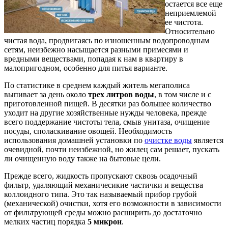
остается все еще
неприемлемой
ее чистота.
Относительно
чистая вода, продвигаясь по изношенным водопроводным
сетям, неизбежно насыщается разными примесями и
вредными веществами, попадая к нам в квартиру в
малопригодном, особенно для питья варианте.
По статистике в среднем каждый житель мегаполиса
выпивает за день около
трех литров воды
, в том числе и с
приготовленной пищей. В десятки раз большее количество
уходит на другие хозяйственные нужды человека, прежде
всего поддержание чистоты тела, смыв унитаза, очищение
посуды, споласкивание овощей. Необходимость
использования домашней установки по
очистке воды
является
очевидной, почти неизбежной, но жилец сам решает, пускать
ли очищенную воду также на бытовые цели.
Прежде всего, жидкость пропускают сквозь осадочный
фильтр, удаляющий механичесикие частички и вещества
коллоидного типа. Это так называемый прибор грубой
(механической) очистки, хотя его возможности в зависимости
от фильтрующей среды можно расширить до достаточно
мелких частиц порядка
5 микрон
.