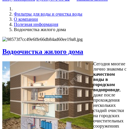
Фильтры для воды и очистка воды
О компании
Полезная информация
Водоочистка жилого дома
Водоочистка жилого дома
Сегодня многие
лично знакомы с
качеством
воды в
городском
водопроводе
,
даже после
прохождения
нескольких
стадий очистки
на городских
очистительных
сооружениях