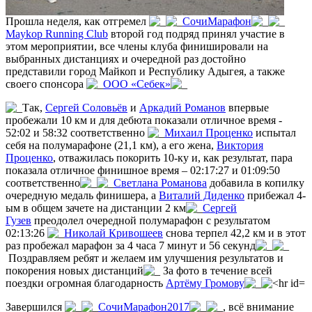
Прошла неделя, как отгремел
СочиМарафон
Maykop Running Club
второй год подряд принял участие в
этом мероприятии, все члены клуба финишировали на
выбранных дистанциях и очередной раз достойно
представили город Майкоп и Республику Адыгея, а также
своего спонсора
ООО «Себек»
Так,
Сергей Соловьёв
и
Аркадий Романов
впервые
пробежали 10 км и для дебюта показали отличное время -
52:02 и 58:32 соответственно
Михаил Проценко
испытал
себя на полумарафоне (21,1 км), а его жена,
Виктория
Проценко
, отважилась покорить 10-ку и, как результат, пара
показала отличное финишное время – 02:17:27 и 01:09:50
соответственно
Светлана Романова
добавила в копилку
очередную медаль финишера, а
Виталий Диденко
прибежал 4-
ым в общем зачете на дистанции 2 км
Сергей
Гузев
преодолел очередной полумарафон с результатом
02:13:26
Николай Кривошеев
снова терпел 42,2 км и в этот
раз пробежал марафон за 4 часа 7 минут и 56 секунд
Поздравляем ребят и желаем им улучшения результатов и
покорения новых дистанций
За фото в течение всей
поездки огромная благодарность
Артёму Громову
Завершился
СочиМарафон2017
, всё внимание