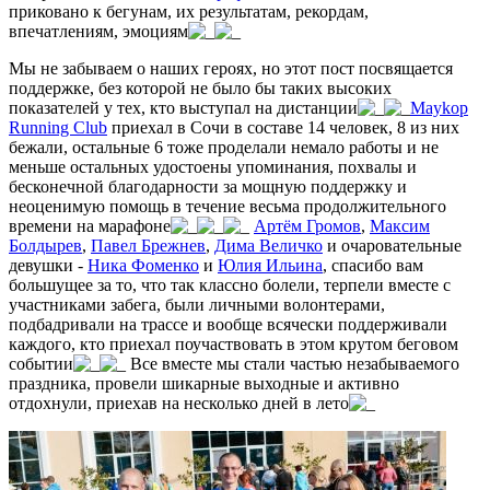
приковано к бегунам, их результатам, рекордам,
впечатлениям, эмоциям
Мы не забываем о наших героях, но этот пост посвящается
поддержке, без которой не было бы таких высоких
показателей у тех, кто выступал на дистанции
Maykop
Running Club
приехал в Сочи в составе 14 человек, 8 из них
бежали, остальные 6 тоже проделали немало работы и не
меньше остальных удостоены упоминания, похвалы и
бесконечной благодарности за мощную поддержку и
неоценимую помощь в течение весьма продолжительного
времени на марафоне
Артём Громов
,
Максим
Болдырев
,
Павел Брежнев
,
Дима Величко
и очаровательные
девушки -
Ника Фоменко
и
Юлия Ильина
, спасибо вам
большущее за то, что так классно болели, терпели вместе с
участниками забега, были личными волонтерами,
подбадривали на трассе и вообще всячески поддерживали
каждого, кто приехал поучаствовать в этом крутом беговом
событии
Все вместе мы стали частью незабываемого
праздника, провели шикарные выходные и активно
отдохнули, приехав на несколько дней в лето